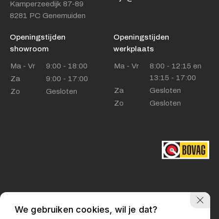
Kamperzeedijk 87-89
8281 PC Genemuiden
Adres
Kamperzeedijk 87-89
Openingstijden
Openingstijden
8281 PC Genemuiden
showroom
werkplaats
Ma - Vr
Openingstijden showroom
9:00 - 18:00
Ma - Vr
8:00 - 12:15 en
13:15 - 17:00
Za
9:00 - 17:00
Ma - Vr
9:00 - 18:00
Za
Gesloten
Zo
Gesloten
Za
9:00 - 17:00
Zo
Gesloten
Zo
Gesloten
Openingstijden werkplaats
Ma - Vr
8:00 - 12:15 en
13:15 - 17:00
Za
Gesloten
Zo
Gesloten
We gebruiken cookies, wil je dat?
Privacy policy