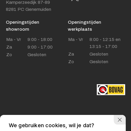
Kamperzeedijk 87-89
8281 PC Genemuiden
Adres
Kamperzeedijk 87-89
Openingstijden
Openingstijden
8281 PC Genemuiden
showroom
werkplaats
Ma - Vr
Openingstijden showroom
9:00 - 18:00
Ma - Vr
8:00 - 12:15 en
13:15 - 17:00
Za
9:00 - 17:00
Ma - Vr
9:00 - 18:00
Za
Gesloten
Zo
Gesloten
Za
9:00 - 17:00
Zo
Gesloten
Zo
Gesloten
Openingstijden werkplaats
Ma - Vr
8:00 - 12:15 en
13:15 - 17:00
Za
Gesloten
Zo
Gesloten
We gebruiken cookies, wil je dat?
Privacy policy