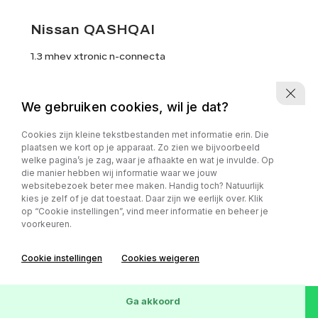
Nissan QASHQAI
1.3 mhev xtronic n-connecta
2024
Benzine
We gebruiken cookies, wil je dat?
Cookies zijn kleine tekstbestanden met informatie erin. Die
50.584 km
Automaat
plaatsen we kort op je apparaat. Zo zien we bijvoorbeeld
welke pagina’s je zag, waar je afhaakte en wat je invulde. Op
die manier hebben wij informatie waar we jouw
websitebezoek beter mee maken. Handig toch? Natuurlijk
kies je zelf of je dat toestaat. Daar zijn we eerlijk over. Klik
op “Cookie instellingen”, vind meer informatie en beheer je
voorkeuren.
Cookie instellingen
Cookies weigeren
Ga akkoord