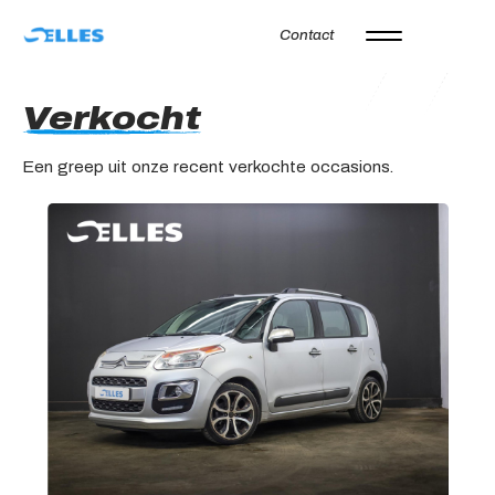
Contact
Home
Verkocht
Aanbod
Een greep uit onze recent verkochte occasions.
Autoverhuur
Onze merken
Diensten
Werkplaats
Over ons
Verkocht
Vacatures
Contact