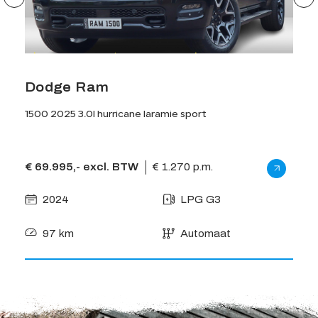
Dodge Ram
Do
1500 2025 3.0l hurricane laramie sport
1500 
€ 69.995,- excl. BTW
€ 1.270 p.m.
€ 74
2024
LPG G3
2
97 km
Automaat
9