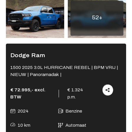
Adres
52+
Kamperzeedijk 87-89
8281 PC Genemuiden
Openingstijden showroom
Ma - Vr
9:00 - 18:00
Dodge Ram
Za
9:00 - 17:00
Zo
Gesloten
1500 2025 3.0L HURRICANE REBEL | BPM VRIJ |
NIEUW | Panoramadak |
Openingstijden werkplaats
Ma - Vr
8:00 - 12:15 en
€ 72.995,- excl.
€ 1.324
13:15 - 17:00
BTW
p.m.
Za
Gesloten
Zo
Gesloten
2024
Benzine
10 km
Automaat