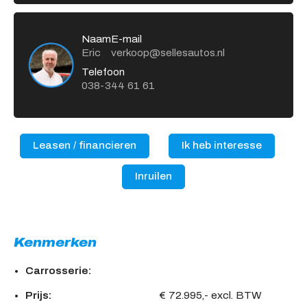
Naam
E-mail
Eric
verkoop@sellesautos.nl
Telefoon
038-344 61 61
Leasen / financieren
Ik heb interesse
Inruilen
Kenmerken
Carrosserie:
Prijs:
€ 72.995,- excl. BTW