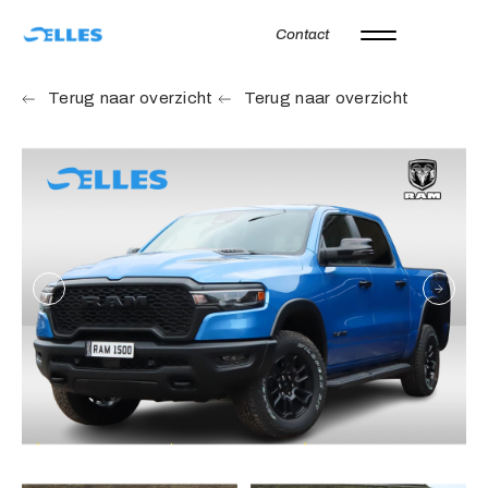
Contact
Home
Terug naar overzicht
Terug naar overzicht
Aanbod
Autoverhuur
Onze merken
Diensten
Werkplaats
Over ons
Verkocht
Vacatures
Contact