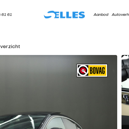
 61 61
Aanbod
Autoverh
verzicht
Home
Aanbod
Autoverhuur
Onze merken
Diensten
Werkplaats
Over ons