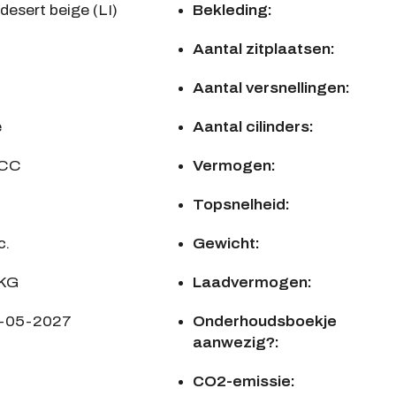
desert beige (LI)
Bekleding:
Aantal zitplaatsen:
Aantal versnellingen:
e
Aantal cilinders:
 CC
Vermogen:
Topsnelheid:
c.
Gewicht:
 KG
Laadvermogen:
1-05-2027
Onderhoudsboekje
aanwezig?:
CO2-emissie: