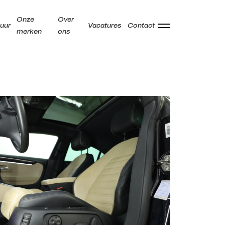
Onze
Over
uur
Vacatures
Contact
merken
ons
Adres
Kamperzeedijk 87-89
8281 PC Genemuiden
Openingstijden showroom
Ma -
9:00 - 18:00
Vr
Za
9:00 - 17:00
Zo
Gesloten