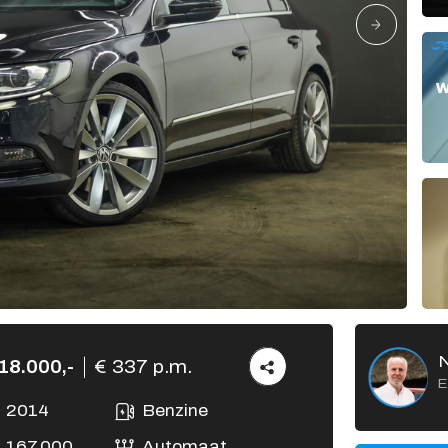
Verkocht
Vacatures
Contact
18.000,-
€ 337 p.m.
E
2014
Benzine
167.000
Automaat