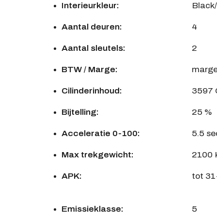
Interieurkleur:
Black/
Aantal deuren:
4
Aantal sleutels:
2
BTW / Marge:
marg
Cilinderinhoud:
3597
Bijtelling:
25 %
Acceleratie 0-100:
5.5 se
Max trekgewicht:
2100
APK:
tot 3
Emissieklasse:
5