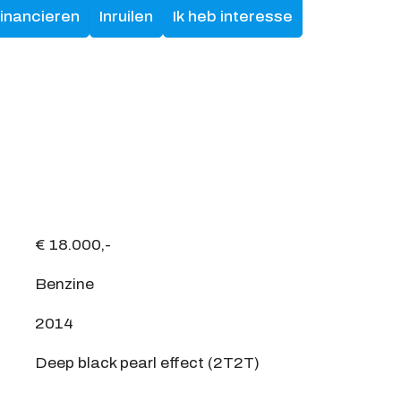
financieren
Inruilen
Ik heb interesse
€ 18.000,-
Benzine
2014
Deep black pearl effect (2T2T)