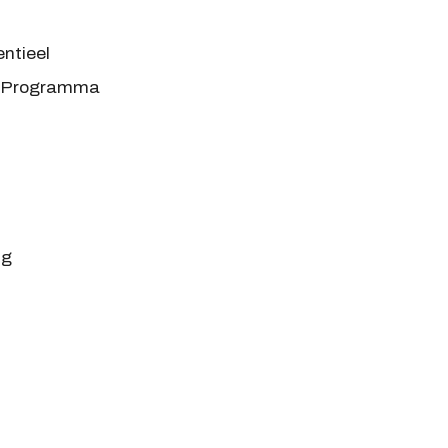
entieel
ts Programma
ng