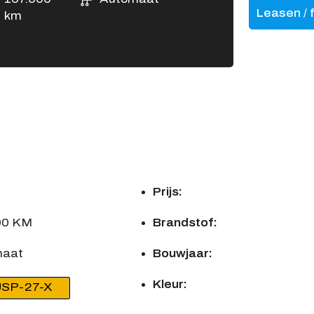
Leasen / 
km
n
Prijs:
00 KM
Brandstof:
maat
Bouwjaar:
Kleur:
JSP-27-X