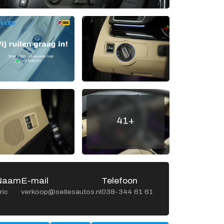
Openingstijden werkplaats
Ma -
8:00 - 12:15 en
Vr
13:15 - 17:00
Za
Gesloten
Zo
Gesloten
41+
Naam
E-mail
Telefoon
Naa
ric
verkoop@sellesautos.nl
038-344 61 61
Gerrit