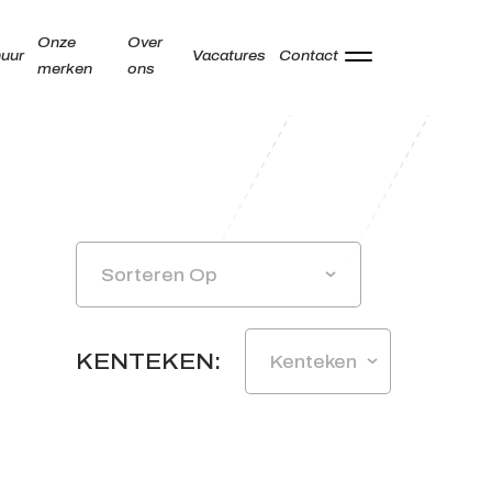
Onze
Over
uur
Vacatures
Contact
merken
ons
Adres
Kamperzeedijk 87-89
8281 PC Genemuiden
Sorteren Op
Openingstijden showroom
Ma -
9:00 - 18:00
KENTEKEN:
Kenteken
Vr
Za
9:00 - 17:00
Zo
Gesloten