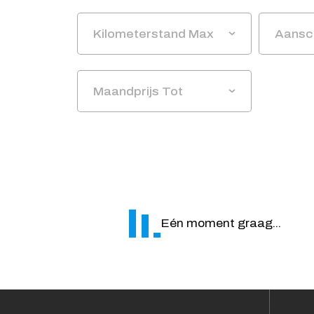
Kilometerstand Max
Aansch
Maandprijs Tot
Eén moment graag...