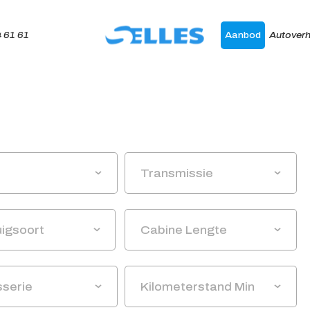
 61 61
Aanbod
Autoverh
Home
Aanbod
Transmissie
Autoverhuur
Onze merken
uigsoort
Cabine Lengte
Diensten
Werkplaats
serie
Kilometerstand Min
Over ons