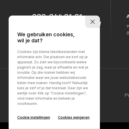
038-344 61 61
info@sellesautos.nl
K
We gebruiken cookies,
wil je dat?
Cookies zijn kleine tekstbestanden met
informatie erin. Die plaatsen we kort op je
apparaat. Zo zien we bijvoorbeeld welke
pagina’s je zag, waar je afhaakte en wat je
invulde. Op die manier hebben wij
informatie waar we jouw websitebezoek
beter mee maken. Handig toch? Natuurlijk
kies je zelf of je dat toestaat. Daar zijn we
eerlijk over. Klik op “Cookie instellingen”,
P
vind meer informatie en beheer je
voorkeuren.
Cookie instellingen
Cookies weigeren