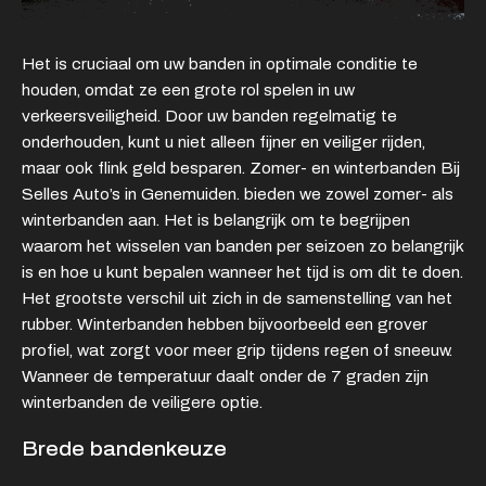
Adres
Het is cruciaal om uw banden in optimale conditie te
Kamperzeedijk 87-89
houden, omdat ze een grote rol spelen in uw
8281 PC Genemuiden
verkeersveiligheid. Door uw banden regelmatig te
onderhouden, kunt u niet alleen fijner en veiliger rijden,
Openingstijden showroom
maar ook flink geld besparen. Zomer- en winterbanden Bij
Ma - Vr
9:00 - 18:00
Selles Auto’s in Genemuiden. bieden we zowel zomer- als
Za
9:00 - 17:00
winterbanden aan. Het is belangrijk om te begrijpen
Zo
Gesloten
waarom het wisselen van banden per seizoen zo belangrijk
is en hoe u kunt bepalen wanneer het tijd is om dit te doen.
Openingstijden werkplaats
Het grootste verschil uit zich in de samenstelling van het
Ma - Vr
8:00 - 12:15 en
rubber. Winterbanden hebben bijvoorbeeld een grover
13:15 - 17:00
profiel, wat zorgt voor meer grip tijdens regen of sneeuw.
Za
Gesloten
Wanneer de temperatuur daalt onder de 7 graden zijn
Zo
Gesloten
winterbanden de veiligere optie.
Brede bandenkeuze