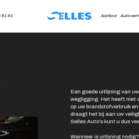
 61 61
Aanbod
Autoverh
Home
Aanbod
en
Autoverhuur
Een goede uitlijning van uw
Onze merken
wegligging. Het heeft niet 
Diensten
op uw brandstofverbruik e
draagt het bij aan uw veiligh
Werkplaats
Selles Auto’s kunt u dus ve
Over ons
Wanneer is uitlijning nodig