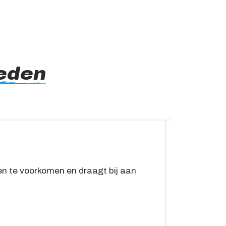
eden
APK
n te voorkomen en draagt bij aan
De APK vo
dan 3 jaar
Lees me