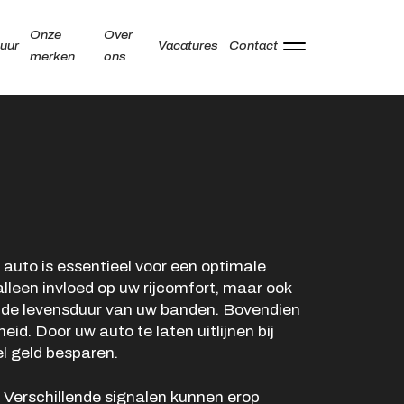
Onze
Over
uur
Vacatures
Contact
merken
ons
Adres
Kamperzeedijk 87-89
8281 PC Genemuiden
Openingstijden showroom
 auto is essentieel voor een optimale
alleen invloed op uw rijcomfort, maar ook
Ma -
9:00 - 18:00
n de levensduur van uw banden. Bovendien
Vr
eid. Door uw auto te laten uitlijnen bij
Za
9:00 - 17:00
el geld besparen.
Zo
Gesloten
? Verschillende signalen kunnen erop