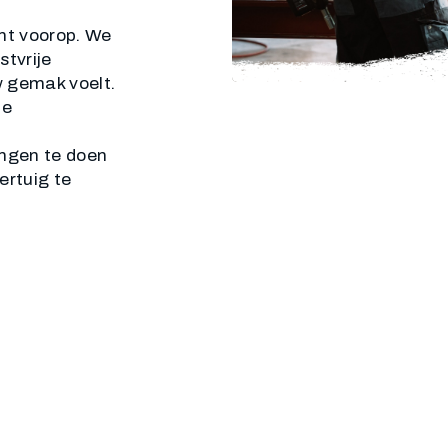
ant voorop. We
stvrije
w gemak voelt.
te
ingen te doen
ertuig te