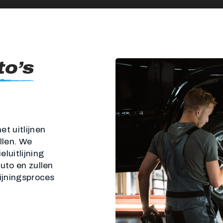
to’s
et uitlijnen
llen. We
luitlijning
uto en zullen
lijningsproces