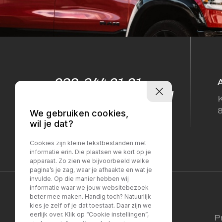
038-344 61 61
info@sellesautos.nl
K
We gebruiken cookies,
wil je dat?
Cookies zijn kleine tekstbestanden met
informatie erin. Die plaatsen we kort op je
apparaat. Zo zien we bijvoorbeeld welke
pagina’s je zag, waar je afhaakte en wat je
invulde. Op die manier hebben wij
informatie waar we jouw websitebezoek
beter mee maken. Handig toch? Natuurlijk
kies je zelf of je dat toestaat. Daar zijn we
eerlijk over. Klik op “Cookie instellingen”,
P