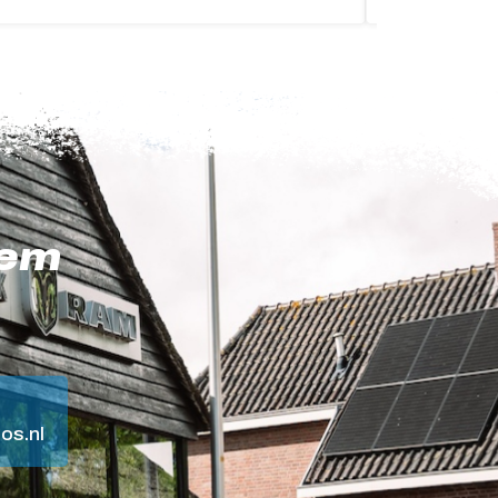
eem
os.nl