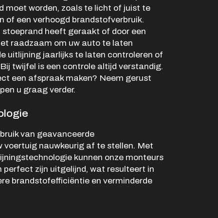
Openingstijden werkplaats
d moet worden, zoals te licht of juist te
n of een verhoogd brandstofverbruik.
Ma -
8:00 - 12:15 en
 stoeprand heeft geraakt of door een
Vr
13:15 - 17:00
s het raadzaam om uw auto te laten
Za
Gesloten
 uitlijning jaarlijks te laten controleren of
Zo
Gesloten
Bij twijfel is een controle altijd verstandig.
irect een afspraak maken? Neem gerust
pen u graag verder.
logie
bruik van geavanceerde
 voertuig nauwkeurig af te stellen. Met
tlijningstechnologie kunnen onze monteurs
perfect zijn uitgelijnd, wat resulteert in
ere brandstofefficiëntie en verminderde