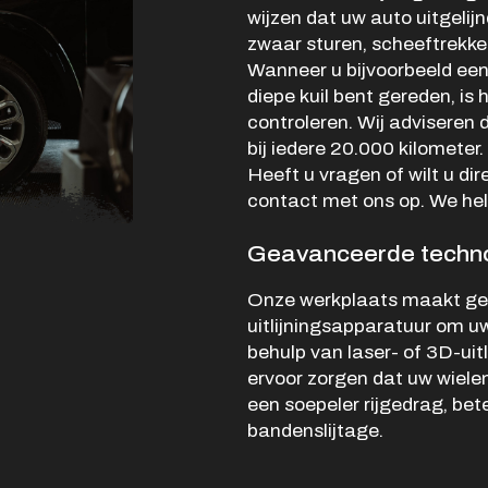
wijzen dat uw auto uitgelijn
Verkocht
zwaar sturen, scheeftrekke
Vacatures
Wanneer u bijvoorbeeld een
diepe kuil bent gereden, i
Contact
controleren. Wij adviseren de
bij iedere 20.000 kilometer. 
Heeft u vragen of wilt u d
contact met ons op. We hel
Geavanceerde techno
Onze werkplaats maakt ge
uitlijningsapparatuur om uw
behulp van laser- of 3D-ui
ervoor zorgen dat uw wielen 
een soepeler rijgedrag, bet
bandenslijtage.